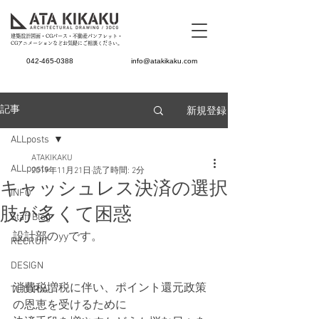
建築設計図面・CGパース・不動産パンフレット・
CGアニメーションなどお気軽にご相談ください。
042-465-0388
info@atakikaku.com
新規登録
記事
ALLposts
ATAKIKAKU
ALLposts
2019年11月21日
読了時間: 2分
キャッシュレス決済の選択
INFO
肢が多くて困惑
Staff Blog
設計部のyyです。
RECRUIT
DESIGN
消費税増税に伴い、ポイント還元政策
TUTORIAL
の恩恵を受けるために