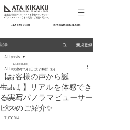
建築設計図面・CGパース・不動産パンフレット・
CGアニメーションなどお気軽にご相談ください。
042-465-0388
info@atakikaku.com
新規登録
記事
ALLposts
ATAKIKAKU
ALLposts
2025年7月3日
読了時間: 3分
【お客様の声から誕
INFO
生！！】リアルを体感でき
Staff Blog
る実写パノラマビューサー
RECRUIT
ビスのご紹介✨
DESIGN
TUTORIAL