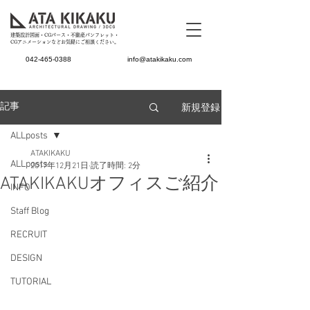
建築設計図面・CGパース・不動産パンフレット・
CGアニメーションなどお気軽にご相談ください。
042-465-0388
info@atakikaku.com
新規登録
記事
ALLposts
ATAKIKAKU
ALLposts
2017年12月21日
読了時間: 2分
ATAKIKAKUオフィスご紹介
INFO
Staff Blog
RECRUIT
DESIGN
TUTORIAL