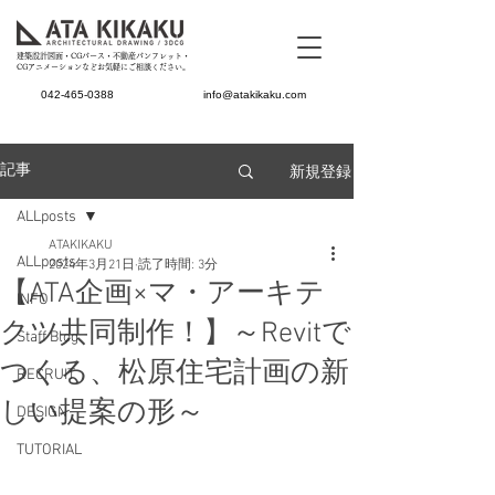
建築設計図面・CGパース・不動産パンフレット・
CGアニメーションなどお気軽にご相談ください。
042-465-0388
info@atakikaku.com
新規登録
記事
ALLposts
ATAKIKAKU
ALLposts
2024年3月21日
読了時間: 3分
【ATA企画×マ・アーキテ
INFO
クツ共同制作！】～Revitで
Staff Blog
つくる、松原住宅計画の新
RECRUIT
しい提案の形～
DESIGN
TUTORIAL