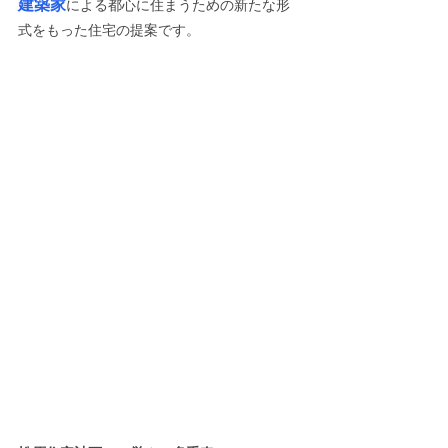
建築家
による都心に住まうための新たな形
式をもった住宅の提案
です。 