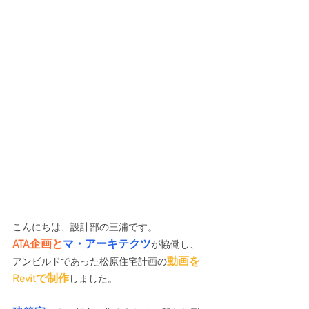
こんにちは、設計部の三浦です。 
ATA企画と
マ・アーキテクツ
が協働し、
動画を
アンビルドであった
松原住宅計画の
Revit
で制作
しました。 