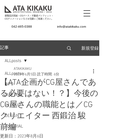
建築設計図面・CGパース・不動産パンフレット・
CGアニメーションなどお気軽にご相談ください。
042-465-0388
info@atakikaku.com
新規登録
記事
ALLposts
ATAKIKAKU
ALLposts
2023年6月5日
読了時間: 6分
【ATA企画がCG屋さんであ
INFO
る必要はない！？】今後の
Staff Blog
CG屋さんの職能とは／CG
RECRUIT
クリエイター 西鍛治 駿
DESIGN
前編
TUTORIAL
更新日：
2023年8月6日