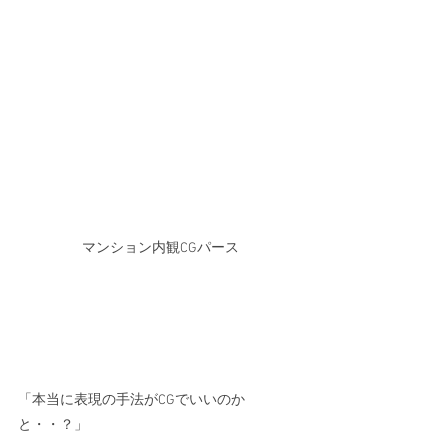
マンション内観CGパース
「本当に表現の手法がCGでいいのか
と・・？」