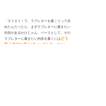
「そうそう！で、ラブレターを書こうって決
めたんだったら、まずラブレターに書きたい
内容があるわけじゃん、ベースとして。その
どう
ラブレターに書きたい内容を書くには
言う方法を使えばいいのかな
ってこと
で、初めて本を開くってこと。業務だったら
あんまりややこしいことは言ってられないか
もしれないけど、クリエイター的には結構健
全かなぁと思う。」
「目的の為に本を開く。。」