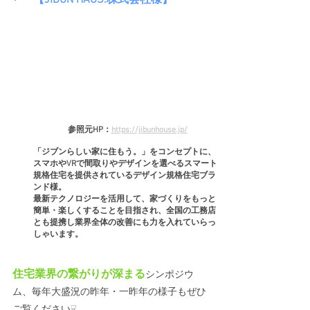
【
JIBUN HAUS.株式会社様
】
参照元HP：
https://jibunhouse.jp/
「ジブンらしい家に住もう。」をコンセプトに、
スマホやVRで間取りやデザインを選べるスマート
規格住宅を提供されているデザイン規格住宅ブラ
ンド様。
最新テクノロジーを活用して、家づくりをもっと
簡単・楽しくすることを目指され、全国の工務店
とも提携し業界全体の改善にも力を入れていらっ
しゃいます。
住宅業界の繋がりが深まる
シンポジウ
ム、毎年大盛況の昨年・一昨年の様子もぜひ
ご覧ください☟