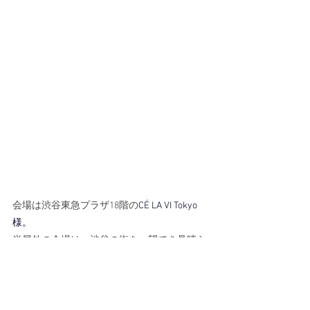
会場は渋谷東急プラザ18階の
CÉ LA VI Tokyo
様
。
半屋外の会場は、渋谷の街を一望でき見晴ら
しがとても素晴らしかったです…✨
「ジブンハウ
加盟パートナー様を表彰する
スアワード2025」
も開催され、