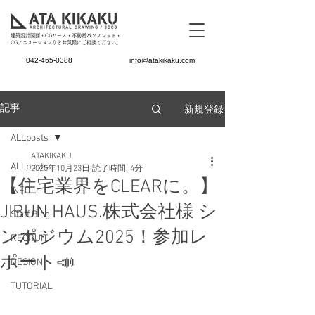
建築設計図面・CGパース・不動産パンフレット・
CGアニメーションなどお気軽にご相談ください。
042-465-0388
info@atakikaku.com
新規登録
記事
ALLposts
ATAKIKAKU
ALLposts
2025年10月23日
読了時間: 4分
【住宅業界をCLEARに。】
INFO
JIBUN HAUS.株式会社様 シ
Staff Blog
ンポジウム2025！参加レ
RECRUIT
ポート📣
DESIGN
TUTORIAL