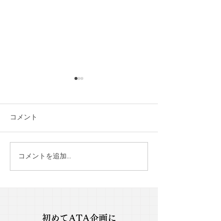
コメント
コメントを追加…
【2025年もありがとうご
【住宅業界をCLE
ざいました】～感謝で締
に。】JIBUN H
めくくる今年最後の忘年
社様 シンポジウム
会✨～
参加レポート📣
初めてATA企画に