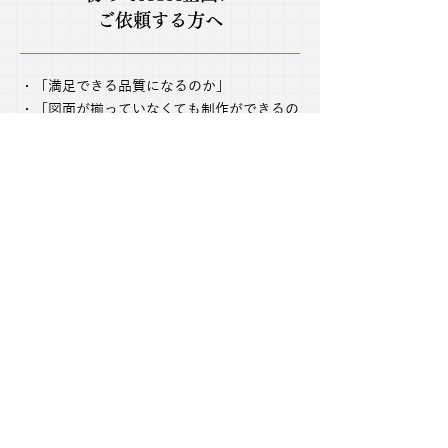
ご依頼する方へ
・「満足できる品質になるのか」
・「図面が揃っていなくても制作ができるの
か」
・「技術的に表現が可能なのか」
・「タイトな納期でも対応してくれるのか」
などの不安を解決いたします。お気軽にご相
談ください！
042-465-0388
info@atakikaku.com
お問い合わせ