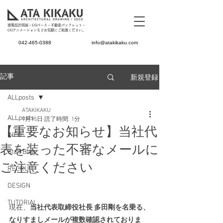
建築設計図面・CGパース・不動産パンフレット・
CGアニメーションなどお気軽にご相談ください。
042-465-0388
info@atakikaku.com
新規登録
記事
ALLposts
ATAKIKAKU
ALLposts
1月15日
読了時間: 1分
【重要なお知らせ】当社代
INFO
表を装った不審なメールに
Staff Blog
ご注意ください
RECRUIT
DESIGN
TUTORIAL
現在、
当社代表取締役社長 多田剛を名乗る、
なりすましメールが複数確認されておりま