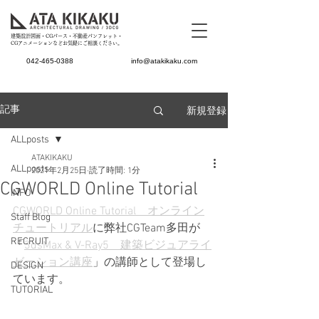
建築設計図面・CGパース・不動産パンフレット・
CGアニメーションなどお気軽にご相談ください。
042-465-0388
info@atakikaku.com
新規登録
記事
ALLposts
ATAKIKAKU
ALLposts
2021年2月25日
読了時間: 1分
CGWORLD Online Tutorial
INFO
CGWORLD Online Tutorial　オンライン
Staff Blog
チュートリアル
に弊社CGTeam多田が
RECRUIT
「
3dsMax & V-Ray5　建築ビジュアライ
ゼーション講座
」の講師として登場し
DESIGN
ています。
TUTORIAL