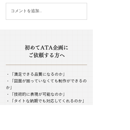
コメントを追加…
【2026年 新年あけまして
【2025年もあ
おめでとうございます
ざいました】～
🎍】～新年のご挨拶～
めくくる今年最
会✨～
初めてATA企画に
ご依頼する方へ
・「満足できる品質になるのか」
・「図面が揃っていなくても制作ができるの
か」
・「技術的に表現が可能なのか」
・「タイトな納期でも対応してくれるのか」
などの不安を解決いたします。お気軽にご相
談ください！
042-465-0388